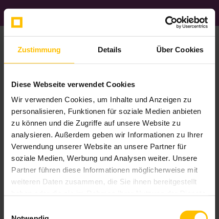
Werkstatt für Trauring-und
Zustimmung
Details
Über Cookies
Schmuckgestaltung
Kerstin Schuppener
Diese Webseite verwendet Cookies
Wir verwenden Cookies, um Inhalte und Anzeigen zu
Sitemap
personalisieren, Funktionen für soziale Medien anbieten
zu können und die Zugriffe auf unsere Website zu
analysieren. Außerdem geben wir Informationen zu Ihrer
Home
Verwendung unserer Website an unsere Partner für
Blog
soziale Medien, Werbung und Analysen weiter. Unsere
Vita
Partner führen diese Informationen möglicherweise mit
Spektrum
Philosophie
weiteren Daten zusammen, die Sie ihnen bereitgestellt
Katalog
haben oder die sie im Rahmen Ihrer Nutzung der Dienste
Kontakt
gesammelt haben.
Einwilligungsauswahl
Impressum
Notwendig
Datenschutz