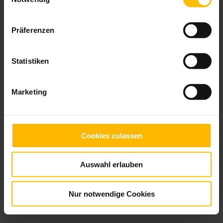
Webansicht
Druckversion
|
Sitemap
Präferenzen
© Werkstatt für Schmuckgestaltung Kerstin
Schuppener
Statistiken
Marketing
Cookies zulassen
Auswahl erlauben
Nur notwendige Cookies